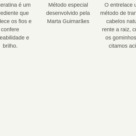
eratina é um
Método especial
O entrelace 
rediente que
desenvolvido pela
método de tra
lece os fios e
Marta Guimarães
cabelos natu
confere
rente a raiz, 
eabilidade e
os gominhos
brilho.
citamos ac