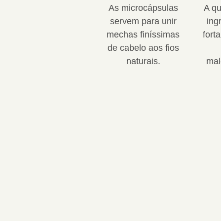
As microcápsulas
A qu
servem para unir
ing
mechas finíssimas
forta
de cabelo aos fios
naturais.
mal